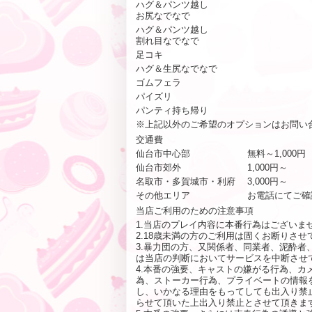
ハグ＆パンツ越し
お尻なでなで
ハグ＆パンツ越し
割れ目なでなで
足コキ
ハグ＆生尻なでなで
ゴムフェラ
パイズリ
パンティ持ち帰り
※上記以外のご希望のオプションはお問い
交通費
仙台市中心部
無料～1,000円
仙台市郊外
1,000円～
名取市・多賀城市・利府
3,000円～
その他エリア
お電話にてご確
当店ご利用のための注意事項
1.当店のプレイ内容に本番行為はございま
2.18歳未満の方のご利用は固くお断りさせ
3.暴力団の方、又関係者、同業者、泥酔
は当店の判断においてサービスを中断させ
4.本番の強要、キャストの嫌がる行為、
為、ストーカー行為、プライベートの情報
し、いかなる理由をもってしても出入り禁
らせて頂いた上出入り禁止とさせて頂きま