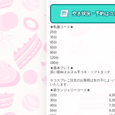
空き状況・予約はコ
★私服コース★
25分
35分
45分
60分
90分
120分
180分
★基本プレイ★
添い寝deヌルヌル手コキ・ソフトタッチ
※コスプレご注文のお客様は女の子によっ
いたします。
★新ランジェリーコース★
20分
4,0
30分
5,0
40分
7,0
50分
9,0