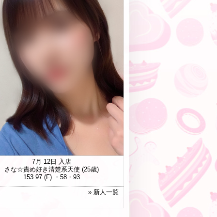
7月 12日 入店
さな☆責め好き清楚系天使
(25歳)
153 97 (F) ・58・93
» 新人一覧