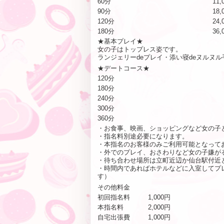
60分
11,
90分
18,
120分
24,
180分
36,
★基本プレイ★
女の子はトップレス姿です。
ランジェリーdeプレイ・添い寝deヌルヌ
★デートコース★
120分
180分
240分
300分
360分
・お食事、映画、ショッピングなど女の子
・指名料別途必要になります。
・本指名のお客様のみご利用可能となって
・外でのプレイ、おさわりなど女の子嫌が
・待ち合わせ場所は立町近辺か仙台駅付近
・時間内であればホテルなどに入室してプ
す）
その他料金
初回指名料
1,000円
本指名料
2,000円
自宅出張費
1,000円