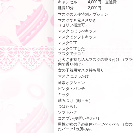
キャンセル
4,000円＋交通費
延長10分
2,000円
マスクの天使特別オプション
マスクで耳元ささやき
（セリフ指定可）
マスクでほっぺキッス
マスクでソフトキッス
マスクOFF
マスクOFFした
マスクで手コキ
お客さま持ち込みマスクの香り付け （ブラ
内で香り付け）
女の子着用マスク持ち帰り
マスクにぶっかけ
通常オプション
ビンタ・パンチ
キック
踏みつけ（顔・玉）
つばたらし
ソフトハグ
コスプレ(要問い合わせ)
男性が女の子の身体パーツぺろぺろ （女の
たパーツ1カ所のみ）